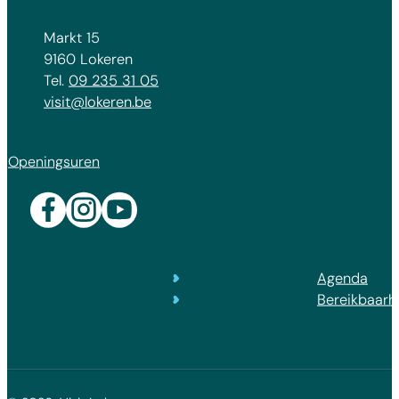
Adres
Markt 15
,
9160
Lokeren
09 235 31 05
E-mail
visit
@
lokeren.be
Openingsuren
Facebook
Instagram
YouTube
Agenda
Bereikbaarh