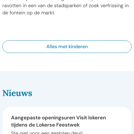
ravotten in een van de stadsparken of zoek verfrissing in
de fontein op de markt.
Speelterreinen
Speelterreinen
Alles met kinderen
Nieuws
Gepubliceerd op
27.07.2026
Aangepaste openingsuren Visit lokeren tijdens de Lok
Aangepaste openingsuren Visit lokeren
tijdens de Lokerse Feestwek
Sta niet voor een gesloten deur!