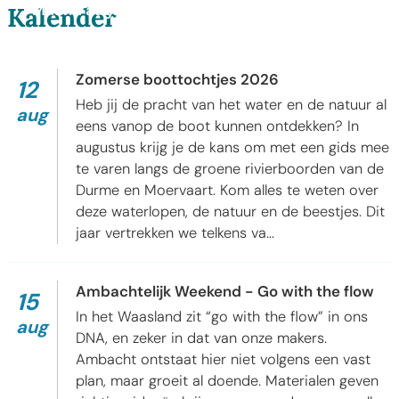
Maand augustus
Kalender
Lokerse Feestweek
Zomerse boottochtjes 2026
Zomerse boottochtjes 2026
wo
2026
12
Heb jij de pracht van het water en de natuur al
aug
eens vanop de boot kunnen ontdekken? In
augustus krijg je de kans om met een gids mee
te varen langs de groene rivierboorden van de
Durme en Moervaart. Kom alles te weten over
deze waterlopen, de natuur en de beestjes. Dit
jaar vertrekken we telkens va...
Ambachtelijk Weekend - Go with the flow
Ambachtelijk Weekend - Go with the flow
za
2026
15
In het Waasland zit “go with the flow” in ons
aug
DNA, en zeker in dat van onze makers.
Ambacht ontstaat hier niet volgens een vast
plan, maar groeit al doende. Materialen geven