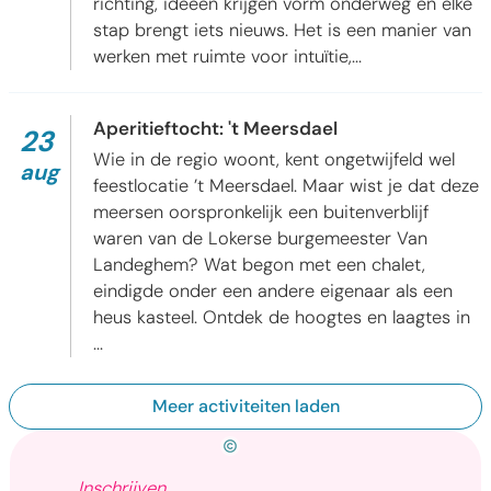
richting, ideeën krijgen vorm onderweg en elke
stap brengt iets nieuws. Het is een manier van
werken met ruimte voor intuïtie,...
Aperitieftocht: 't Meersdael
Aperitieftocht: 't Meersdael
zo
2026
23
Wie in de regio woont, kent ongetwijfeld wel
aug
feestlocatie ’t Meersdael. Maar wist je dat deze
meersen oorspronkelijk een buitenverblijf
waren van de Lokerse burgemeester Van
Landeghem? Wat begon met een chalet,
eindigde onder een andere eigenaar als een
heus kasteel. Ontdek de hoogtes en laagtes in
...
Meer activiteiten laden
Fleur De Backer
Inschrijven